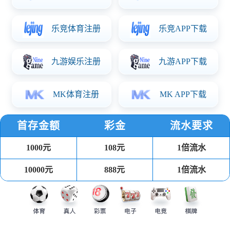
江苏养猪设备
江苏母猪产床
江苏漏粪板
江苏饲料机
江苏料槽
江苏配件
荣誉资质
案例展示
案例分类
销售网络
新闻中心
公司新闻
行业资讯
技术资讯
在线留言
联系压球平台
联系压球平台
热门搜索：
江苏养猪设备
江苏养猪设备厂家
江苏母猪产床