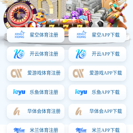
保障母猪、仔猪健康至关...
母猪产床在疾病传播控制方面的改进措施
母猪产床是母猪分娩和仔猪保育的重要场所，有效的疾病传播控制
对于保障猪群健康至关重...
复合漏粪板的使用寿命如何，一般可以使用多久？
复合漏粪板的使用寿命一般在15年以上，在特定条件下甚至可达
30年。复合漏粪板采用不饱...
复合漏粪板的安装过程中需要注意哪些细节？
复合漏粪板在猪舍安装过程中，有诸多细节需要特别关注，这些细
节关乎漏粪板的使用寿命...
育肥猪料槽的放置位置有何讲究？
育肥猪料槽的放置位置在猪舍设计中至关重要，合理的放置不仅能
提高饲料利用率，还能促...
育肥猪料槽的材质除了不锈钢还有哪些可以选择？
育肥猪料槽的材质除了不锈钢，还有以下几种可以选择：塑料材
质：优点：轻便耐用，价格...