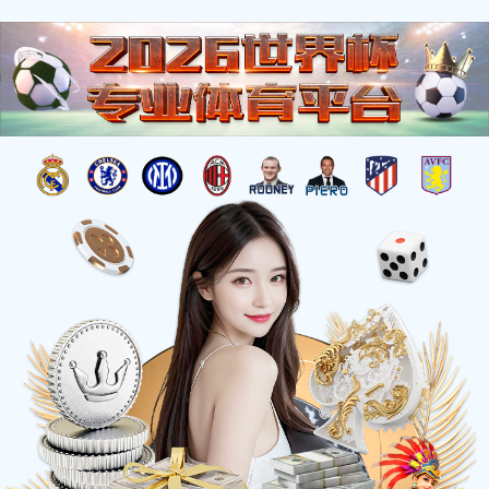
网站首页
关于压球平台
公司简介
企业文化
资质荣誉
发展历程
产品中心
广东养猪设备
广东母猪产床
广东漏粪板
广东饲料机
广东料槽
广东配件
荣誉资质
案例展示
案例分类
销售网络
新闻中心
公司新闻
行业资讯
技术资讯