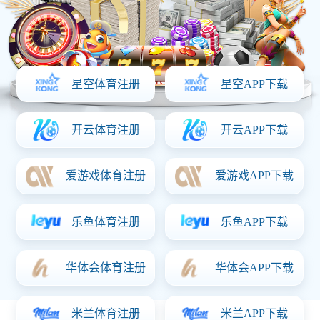
在线留言
联系压球平台
联系压球平台
全站搜索
养猪设备
养猪设备厂家
母猪产床
欢迎访问压球平台
热推信息
|
企业分站
|
网站地图
|
RSS
|
XML
压球平台服务热线：
0373-4091-875
139-3736-3387
网站首页
关于压球平台
公司简介
企业文化
资质荣誉
发展历程
产品中心