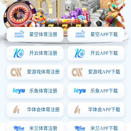
在线留言
联系压球平台
联系压球平台
全站搜索
养猪设备
养猪设备厂家
母猪产床
欢迎访问压球平台
热推信息
|
企业分站
|
网站地图
|
RSS
|
XML
压球平台服务热线：
0373-4091-875
139-3736-3387
网站首页
关于压球平台
公司简介
企业文化
资质荣誉
发展历程
产品中心