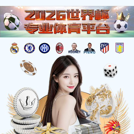
网站首页
关于压球平台
公司简介
企业文化
资质荣誉
发展历程
产品中心
山西养猪设备
山西母猪产床
山西漏粪板
山西饲料机
山西料槽
山西配件
荣誉资质
案例展示
案例分类
销售网络
新闻中心
公司新闻
行业资讯
技术资讯