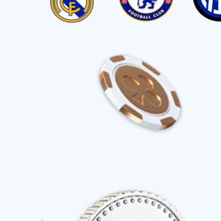
荣誉资质
案例展示
案例分类
销售网络
新闻中心
公司新闻
行业资讯
技术资讯
在线留言
联系压球平台
联系压球平台
热门搜索：
养猪设备
养猪设备厂家
母猪产床
压球平台机械 产品中心
MUFA MECHANICS PRODUCT CENTER
养猪设备
母猪产床