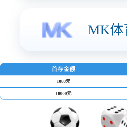
不锈钢料槽
猪用不锈钢料槽
不锈钢干湿两用料槽
不锈钢猪用料槽
配件
配件