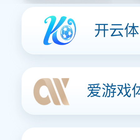
母猪产床
母猪产床双体
母猪双体产床
母猪产床漏粪板
养殖场漏粪板
养猪场漏粪板