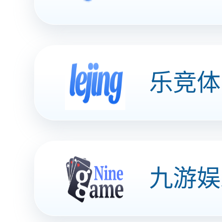
猪饲料粉碎机
立式饲料机
饲料搅拌机
塑料料槽
猪用料槽