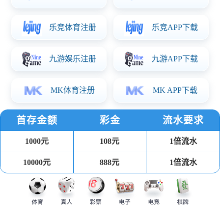
养猪设备
母猪产床
漏粪板
饲料机
料槽
配件
荣誉资质
案例展示
案例分类
销售网络
新闻中心
公司新闻
行业资讯
技术资讯
在线留言
联系压球平台
联系压球平台
新闻资讯
当前位置：
首页
>
新闻中心
>
行业资讯