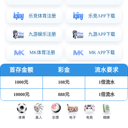
养猪设备
母猪产床
漏粪板
饲料机
料槽
配件
荣誉资质
案例展示
案例分类
销售网络
新闻中心
公司新闻
行业资讯
技术资讯
在线留言
联系压球平台
联系压球平台
新闻资讯
当前位置：
首页
>
新闻中心
>
行业资讯