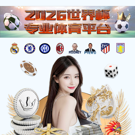
网站首页
关于压球平台
公司简介
企业文化
资质荣誉
发展历程
产品中心
养猪设备
母猪产床
漏粪板
饲料机
料槽
配件
荣誉资质
案例展示
案例分类
销售网络
新闻中心
公司新闻
行业资讯
技术资讯